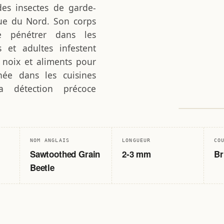
des insectes de garde-
ue du Nord. Son corps
e pénétrer dans les
s et adultes infestent
s, noix et aliments pour
née dans les cuisines
a détection précoce
0
SPÉCIMEN 
NOM ANGLAIS
LONGUEUR
CO
Sawtoothed Grain
2-3 mm
Br
Beetle