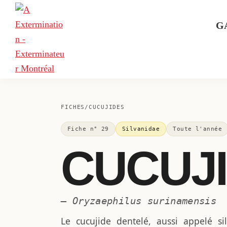
Skip
Skip
Skip
to
to
to
G
primary
main
footer
navigation
content
A
Exterminateur
Extermination
Montréal,
FICHES
/
CUCUJIDES
Rive-
Sud
Fiche n° 29
Silvanidae
Toute l'année
et
CUCUJ
Rive-
Nord
— Oryzaephilus surinamensis
Le cucujide dentelé, aussi appelé s