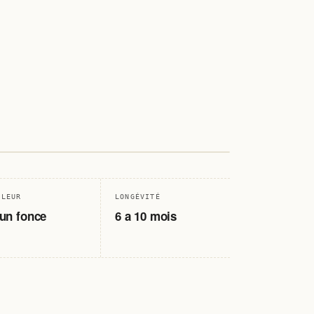
2-3 mm
· PL. 29
ULEUR
LONGÉVITÉ
un fonce
6 a 10 mois