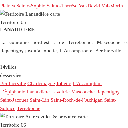
Plaines
Sainte-Sophie
Sainte-Thérèse
Val-David
Val-Morin
Territoire 05
LANAUDIÈRE
La couronne nord-est : de Terrebonne, Mascouche et
Repentigny jusqu’à Joliette, L’Assomption et Berthierville.
14
villes
desservies
Berthierville
Charlemagne
Joliette
L’Assomption
L’Épiphanie
Lanaudière
Lavaltrie
Mascouche
Repentigny
Saint-Jacques
Saint-Lin
Saint-Roch-de-l’Achigan
Saint-
Sulpice
Terrebonne
Territoire 06