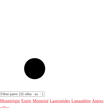
Montérégie
Estrie
Montréal
Laurentides
Lanaudière
Autres
villes