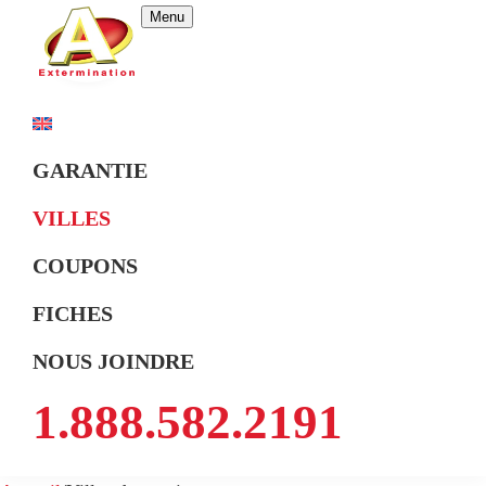
Skip
Skip
Skip
Menu
to
to
to
primary
main
footer
A
Exterminateur
Extermination
navigation
content
Montréal,
Rive-
GARANTIE
Sud
VILLES
et
Rive-
COUPONS
Nord
FICHES
NOUS JOINDRE
1.888.582.2191