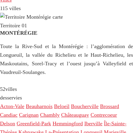
115 villes
Territoire 01
MONTÉRÉGIE
Toute la Rive-Sud et la Montérégie : l’agglomération de
Longueuil, la vallée du Richelieu et le Haut-Richelieu, les
Maskoutains, Sorel-Tracy et l’ouest jusqu’à Valleyfield et
Vaudreuil-Soulanges.
52
villes
desservies
Acton-Vale
Beauharnois
Beloeil
Boucherville
Brossard
Candiac
Carignan
Chambly
Châteauguay
Contrecoeur
Delson
Greenfield-Park
Hemmingford
Iberville
Île-Sainte-
Thérèse
Kahnawake
La-Présentation
Longueuil
Marieville