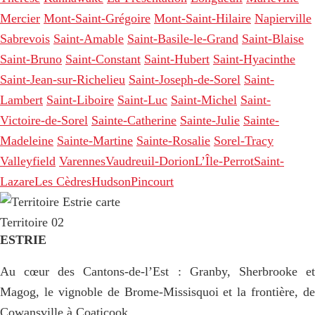
Mercier
Mont-Saint-Grégoire
Mont-Saint-Hilaire
Napierville
Sabrevois
Saint-Amable
Saint-Basile-le-Grand
Saint-Blaise
Saint-Bruno
Saint-Constant
Saint-Hubert
Saint-Hyacinthe
Saint-Jean-sur-Richelieu
Saint-Joseph-de-Sorel
Saint-
Lambert
Saint-Liboire
Saint-Luc
Saint-Michel
Saint-
Victoire-de-Sorel
Sainte-Catherine
Sainte-Julie
Sainte-
Madeleine
Sainte-Martine
Sainte-Rosalie
Sorel-Tracy
Valleyfield
Varennes
Vaudreuil-Dorion
L’Île-Perrot
Saint-
Lazare
Les Cèdres
Hudson
Pincourt
Territoire 02
ESTRIE
Au cœur des Cantons-de-l’Est : Granby, Sherbrooke et
Magog, le vignoble de Brome-Missisquoi et la frontière, de
Cowansville à Coaticook.