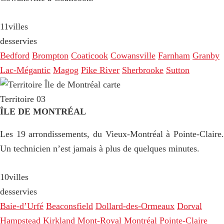
11
villes
desservies
Bedford
Brompton
Coaticook
Cowansville
Farnham
Granby
Lac-Mégantic
Magog
Pike River
Sherbrooke
Sutton
Territoire 03
ÎLE DE MONTRÉAL
Les 19 arrondissements, du Vieux-Montréal à Pointe-Claire.
Un technicien n’est jamais à plus de quelques minutes.
10
villes
desservies
Baie-d’Urfé
Beaconsfield
Dollard-des-Ormeaux
Dorval
Hampstead
Kirkland
Mont-Royal
Montréal
Pointe-Claire