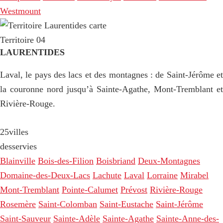
Westmount
Territoire 04
LAURENTIDES
Laval, le pays des lacs et des montagnes : de Saint-Jérôme et
la couronne nord jusqu’à Sainte-Agathe, Mont-Tremblant et
Rivière-Rouge.
25
villes
desservies
Blainville
Bois-des-Filion
Boisbriand
Deux-Montagnes
Domaine-des-Deux-Lacs
Lachute
Laval
Lorraine
Mirabel
Mont-Tremblant
Pointe-Calumet
Prévost
Rivière-Rouge
Rosemère
Saint-Colomban
Saint-Eustache
Saint-Jérôme
Saint-Sauveur
Sainte-Adèle
Sainte-Agathe
Sainte-Anne-des-