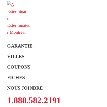
Skip
Skip
Skip
to
to
to
primary
main
footer
navigation
content
A
Exterminateur
Extermination
GARANTIE
Montréal,
Rive-
VILLES
Sud
COUPONS
et
Rive-
FICHES
Nord
NOUS JOINDRE
1.888.582.2191