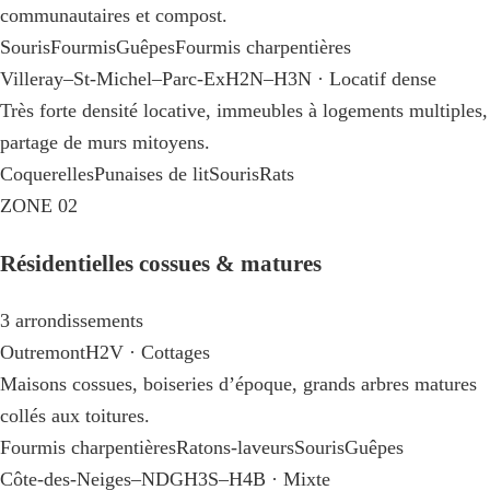
communautaires et compost.
Souris
Fourmis
Guêpes
Fourmis charpentières
Villeray–St-Michel–Parc-Ex
H2N–H3N · Locatif dense
Très forte densité locative, immeubles à logements multiples,
partage de murs mitoyens.
Coquerelles
Punaises de lit
Souris
Rats
ZONE 02
Résidentielles cossues & matures
3 arrondissements
Outremont
H2V · Cottages
Maisons cossues, boiseries d’époque, grands arbres matures
collés aux toitures.
Fourmis charpentières
Ratons-laveurs
Souris
Guêpes
Côte-des-Neiges–NDG
H3S–H4B · Mixte