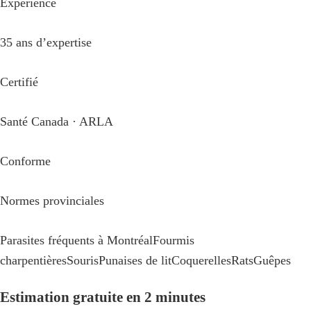
Expérience
35 ans d’expertise
Certifié
Santé Canada · ARLA
Conforme
Normes provinciales
Parasites fréquents à Montréal
Fourmis
charpentières
Souris
Punaises de lit
Coquerelles
Rats
Guêpes
Estimation gratuite en 2 minutes