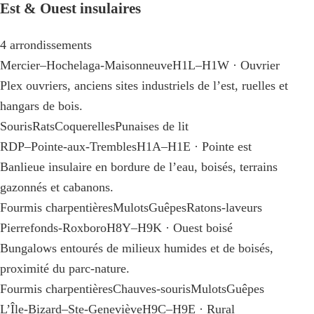
Est & Ouest insulaires
4 arrondissements
Mercier–Hochelaga-Maisonneuve
H1L–H1W · Ouvrier
Plex ouvriers, anciens sites industriels de l’est, ruelles et
hangars de bois.
Souris
Rats
Coquerelles
Punaises de lit
RDP–Pointe-aux-Trembles
H1A–H1E · Pointe est
Banlieue insulaire en bordure de l’eau, boisés, terrains
gazonnés et cabanons.
Fourmis charpentières
Mulots
Guêpes
Ratons-laveurs
Pierrefonds-Roxboro
H8Y–H9K · Ouest boisé
Bungalows entourés de milieux humides et de boisés,
proximité du parc-nature.
Fourmis charpentières
Chauves-souris
Mulots
Guêpes
L’Île-Bizard–Ste-Geneviève
H9C–H9E · Rural