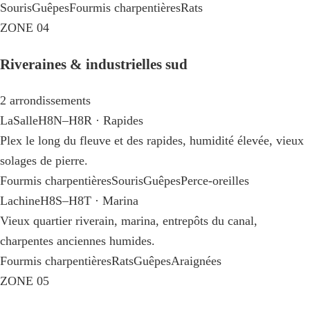
Souris
Guêpes
Fourmis charpentières
Rats
ZONE 04
Riveraines & industrielles sud
2 arrondissements
LaSalle
H8N–H8R · Rapides
Plex le long du fleuve et des rapides, humidité élevée, vieux
solages de pierre.
Fourmis charpentières
Souris
Guêpes
Perce-oreilles
Lachine
H8S–H8T · Marina
Vieux quartier riverain, marina, entrepôts du canal,
charpentes anciennes humides.
Fourmis charpentières
Rats
Guêpes
Araignées
ZONE 05