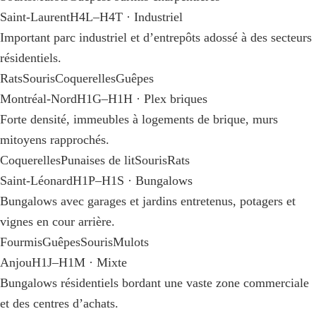
Saint-Laurent
H4L–H4T · Industriel
Important parc industriel et d’entrepôts adossé à des secteurs
résidentiels.
Rats
Souris
Coquerelles
Guêpes
Montréal-Nord
H1G–H1H · Plex briques
Forte densité, immeubles à logements de brique, murs
mitoyens rapprochés.
Coquerelles
Punaises de lit
Souris
Rats
Saint-Léonard
H1P–H1S · Bungalows
Bungalows avec garages et jardins entretenus, potagers et
vignes en cour arrière.
Fourmis
Guêpes
Souris
Mulots
Anjou
H1J–H1M · Mixte
Bungalows résidentiels bordant une vaste zone commerciale
et des centres d’achats.