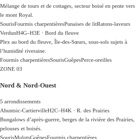
Mélange de tours et de cottages, secteur boisé en pente vers
le mont Royal.
Souris
Fourmis charpentières
Punaises de lit
Ratons-laveurs
Verdun
H4G–H3E · Bord du fleuve
Plex au bord du fleuve, Île-des-Sœurs, sous-sols sujets à
l’humidité riveraine.
Fourmis charpentières
Souris
Guêpes
Perce-oreilles
ZONE 03
Nord & Nord-Ouest
5 arrondissements
Ahuntsic-Cartierville
H2C–H4K · R. des Prairies
Bungalows d’après-guerre, berges de la rivière des Prairies,
pelouses et boisés.
Souris
Mulots
Guêpes
Fourmis charpentières