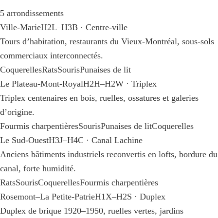
5 arrondissements
Ville-Marie
H2L–H3B · Centre-ville
Tours d’habitation, restaurants du Vieux-Montréal, sous-sols
commerciaux interconnectés.
Coquerelles
Rats
Souris
Punaises de lit
Le Plateau-Mont-Royal
H2H–H2W · Triplex
Triplex centenaires en bois, ruelles, ossatures et galeries
d’origine.
Fourmis charpentières
Souris
Punaises de lit
Coquerelles
Le Sud-Ouest
H3J–H4C · Canal Lachine
Anciens bâtiments industriels reconvertis en lofts, bordure du
canal, forte humidité.
Rats
Souris
Coquerelles
Fourmis charpentières
Rosemont–La Petite-Patrie
H1X–H2S · Duplex
Duplex de brique 1920–1950, ruelles vertes, jardins