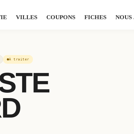
IE
VILLES
COUPONS
FICHES
NOUS
À traiter
STE
RD