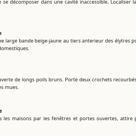
 se décomposer dans une cavité inaccessible. Localiser la 
e
e large bande beige-jaune au tiers anterieur des élytres por
 domestiques.
erte de longs poils bruns. Porte deux crochets recourbés 
des mues.
e
s les maisons par les fenêtres et portes ouvertes, attire