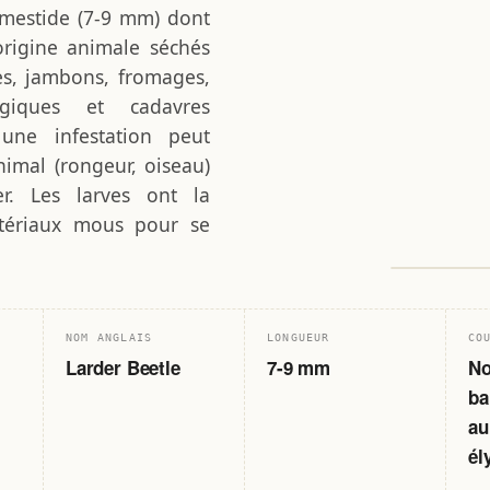
rmestide (7-9 mm) dont
'origine animale séchés
es, jambons, fromages,
ogiques et cadavres
une infestation peut
nimal (rongeur, oiseau)
r. Les larves ont la
atériaux mous pour se
0
SPÉCIMEN 
NOM ANGLAIS
LONGUEUR
CO
Larder Beetle
7-9 mm
No
ba
au
él