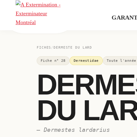
Skip
Skip
Skip
to
to
to
GARANT
primary
main
footer
A
navigation
content
Exterminateur
Extermination
Montréal,
FICHES
/
DERMESTE DU LARD
Rive-
Sud
Fiche n° 28
Dermestidae
Toute l'année
et
DERME
Rive-
Nord
DU LA
— Dermestes lardarius