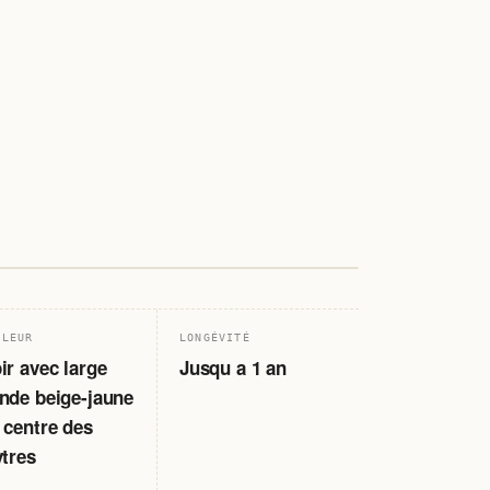
7-9 mm
· PL. 28
ULEUR
LONGÉVITÉ
ir avec large
Jusqu a 1 an
nde beige-jaune
 centre des
ytres