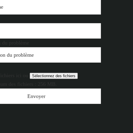
on du problème
ichiers ici ou
Sélectionnez des fichiers
um des fichiers : 256 MB.