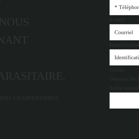
-NOUS
E-mail
NANT
Identificati
Fichier
ARASITAIRE.
Déposer les f
Taille maxim
RMIS CHARPENTIÈRES