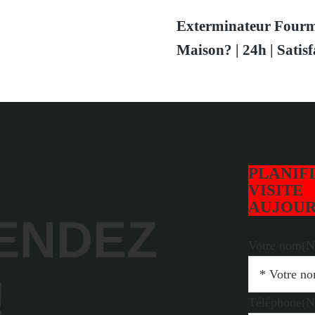
Exterminateur Fourm
Maison? | 24h | Satis
PLANIF
VISITE
AUJOUR
ENDEZ
Votre nom
(N
!
Téléphone
(N