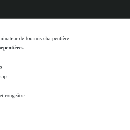
rpentières
s
spp
et rougeâtre