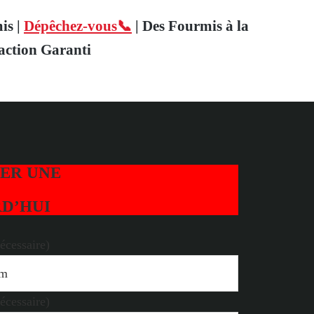
is |
Dépêchez-vous📞
| Des Fourmis à la
faction Garanti
IER UNE
D’HUI
écessaire)
écessaire)