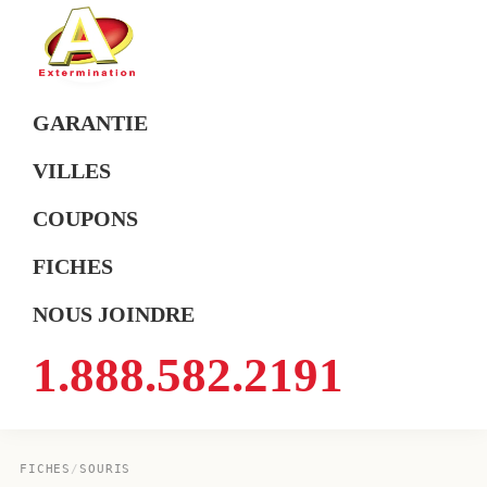
Skip
Skip
Skip
to
to
to
primary
main
footer
A
Exterminateur
Extermination
navigation
content
GARANTIE
Montréal,
Rive-
VILLES
Sud
COUPONS
et
Rive-
FICHES
Nord
NOUS JOINDRE
1.888.582.2191
FICHES
/
SOURIS