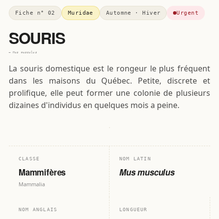
Fiche n° 02
Muridae
Automne · Hiver
Urgent
SOURIS
— Mus musculus
La souris domestique est le rongeur le plus fréquent
dans les maisons du Québec. Petite, discrete et
prolifique, elle peut former une colonie de plusieurs
6
a
dizaines d'individus en quelques mois a peine.
0
10
cm
SPÉCIMEN
· PL. 02
CLASSE
NOM LATIN
Mammifères
Mus musculus
Mammalia
NOM ANGLAIS
LONGUEUR