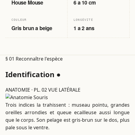
House Mouse
6 a 10 cm
COULEUR
LONGÉVITÉ
Gris brun a beige
1 a 2 ans
§ 01
Reconnaître l'espèce
Identification
●
ANATOMIE · PL. 02
VUE LATÉRALE
Trois indices la trahissent : museau pointu, grandes
oreilles arrondies et queue ecailleuse aussi longue
que le corps. Son pelage est gris-brun sur le dos, plus
pale sous le ventre.