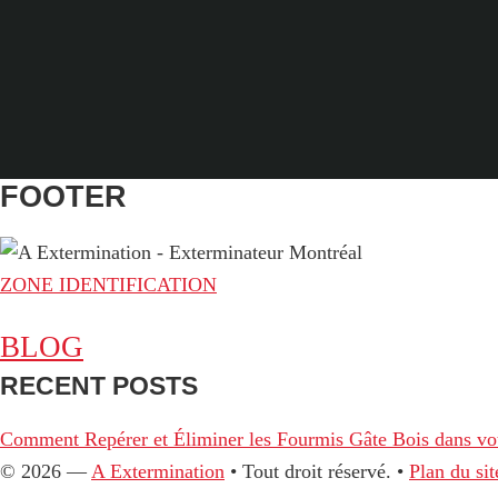
FOOTER
ZONE IDENTIFICATION
BLOG
RECENT POSTS
Comment Repérer et Éliminer les Fourmis Gâte Bois dans vo
© 2026 —
A Extermination
• Tout droit réservé. •
Plan du sit