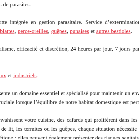
 de parasites.
 intégrée en gestion parasitaire. Service d’exterminatio
blattes
,
perce-oreilles
,
guêpes
,
punaises
et
autres bestioles
.
nalisme, efficacité et discrétion, 24 heures par jour, 7 jour
aux
et
industriels
.
sente un domaine essentiel et spécialisé pour maintenir un env
uciale lorsque l’équilibre de notre habitat domestique est pert
ahissent votre cuisine, des cafards qui prolifèrent dans les 
de lit, les termites ou les guêpes, chaque situation nécessit
tique ; elles peuvent également présenter des risques sanitair