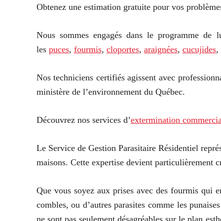
Obtenez une estimation gratuite pour vos problèmes
Nous sommes engagés dans le programme de lutte
les
puces
,
fourmis
,
cloportes
,
araignées
,
cucujides
,
Nos techniciens certifiés agissent avec profession
ministère de l’environnement du Québec.
Découvrez nos services d’
extermination commerci
Le Service de Gestion Parasitaire Résidentiel repré
maisons. Cette expertise devient particulièrement cr
Que vous soyez aux prises avec des fourmis qui env
combles, ou d’autres parasites comme les punaises 
ne sont pas seulement désagréables sur le plan esthé