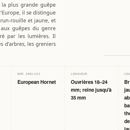
t la plus grande guêpe
'Europe, il se distingue
run-rouille et jaune, et
t aux guêpes du genre
iré par les lumières. Il
s d'arbres, les greniers
0
SPÉCIMEN 
NOM ANGLAIS
LONGUEUR
CO
European Hornet
Ouvrières 18–24
Br
mm; reine jusqu'à
ja
35 mm
ab
ba
th
de
ja