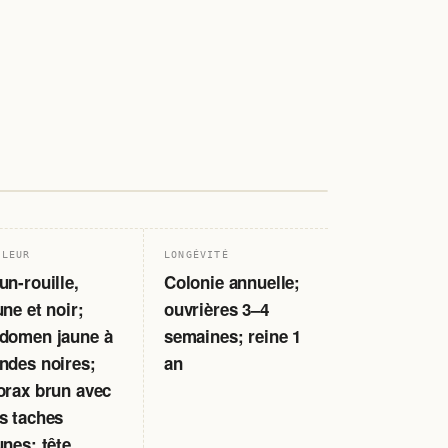
Ouvrières 18–24 mm; reine jusqu'à 35 mm
· PL. 45
ULEUR
LONGÉVITÉ
un-rouille,
Colonie annuelle;
une et noir;
ouvrières 3–4
domen jaune à
semaines; reine 1
ndes noires;
an
orax brun avec
s taches
unes; tête