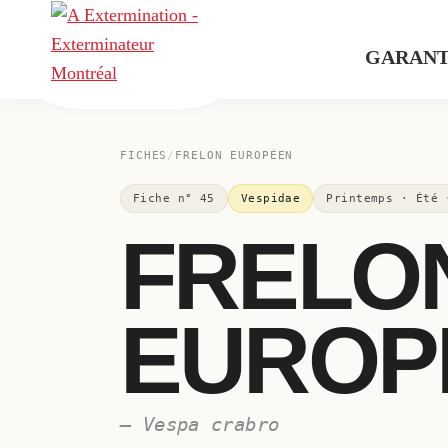
Skip
Skip
Skip
to
to
to
GARANT
primary
main
footer
A
navigation
content
Exterminateur
Extermination
Montréal,
FICHES
/
FRELON EUROPÉEN
Rive-
Sud
Fiche n° 45
Vespidae
Printemps · Été 
et
FRELO
Rive-
Nord
EUROP
— Vespa crabro