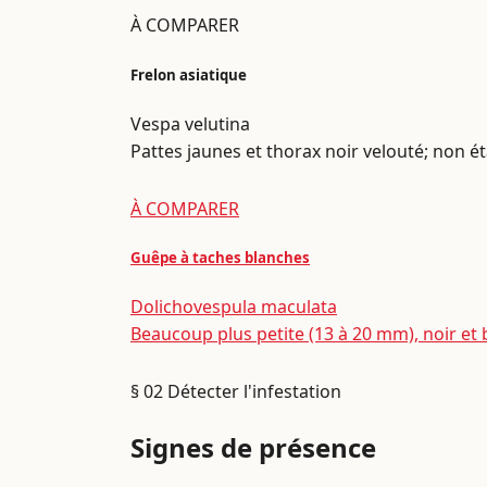
À COMPARER
Frelon asiatique
Vespa velutina
Pattes jaunes et thorax noir velouté; non é
À COMPARER
Guêpe à taches blanches
Dolichovespula maculata
Beaucoup plus petite (13 à 20 mm), noir et 
§ 02
Détecter l'infestation
Signes de présence