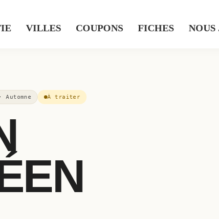
IE
VILLES
COUPONS
FICHES
NOUS
· Automne
À traiter
N
ÉEN