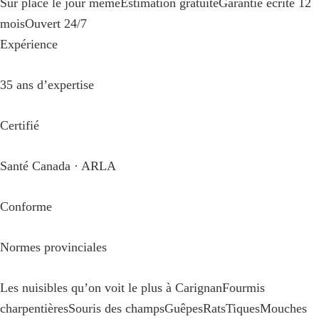
Sur place le jour même
Estimation gratuite
Garantie écrite 12
mois
Ouvert 24/7
Expérience
35 ans d’expertise
Certifié
Santé Canada · ARLA
Conforme
Normes provinciales
Les nuisibles qu’on voit le plus à Carignan
Fourmis
charpentières
Souris des champs
Guêpes
Rats
Tiques
Mouches