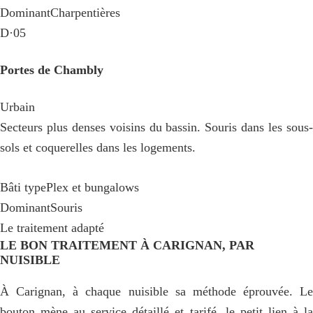
Dominant
Charpentières
D·05
Portes de Chambly
Urbain
Secteurs plus denses voisins du bassin. Souris dans les sous-
sols et coquerelles dans les logements.
Bâti type
Plex et bungalows
Dominant
Souris
Le traitement adapté
LE BON TRAITEMENT À CARIGNAN, PAR
NUISIBLE
À Carignan, à chaque nuisible sa méthode éprouvée. Le
bouton mène au service détaillé et tarifé, le petit lien à la