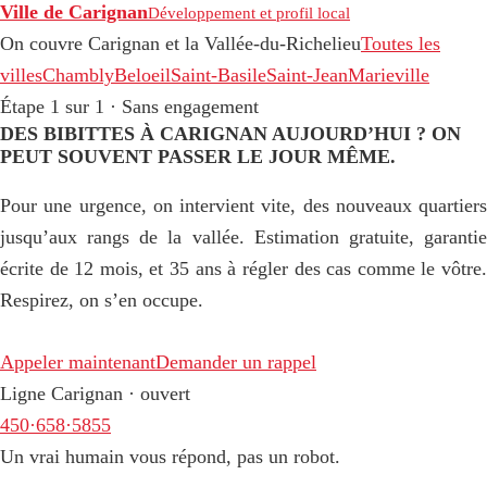
Ville de Carignan
Développement et profil local
On couvre Carignan et la Vallée-du-Richelieu
Toutes les
villes
Chambly
Beloeil
Saint-Basile
Saint-Jean
Marieville
Étape 1 sur 1 · Sans engagement
DES BIBITTES À CARIGNAN AUJOURD’HUI ? ON
PEUT SOUVENT PASSER LE JOUR MÊME.
Pour une urgence, on intervient vite, des nouveaux quartiers
jusqu’aux rangs de la vallée. Estimation gratuite, garantie
écrite de 12 mois, et 35 ans à régler des cas comme le vôtre.
Respirez, on s’en occupe.
Appeler maintenant
Demander un rappel
Ligne Carignan · ouvert
450·658·5855
Un vrai humain vous répond, pas un robot.