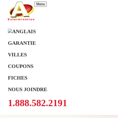
Skip
Skip
Skip
Menu
to
to
to
primary
main
footer
A
Exterminateur
navigation
content
Extermination
Montréal,
Rive-
GARANTIE
Sud
VILLES
et
Rive-
COUPONS
Nord
FICHES
NOUS JOINDRE
1.888.582.2191