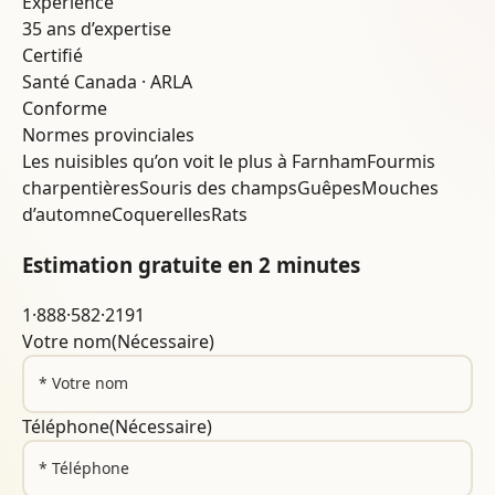
Expérience
35 ans d’expertise
Certifié
Santé Canada · ARLA
Conforme
Normes provinciales
Les nuisibles qu’on voit le plus à Farnham
Fourmis
charpentières
Souris des champs
Guêpes
Mouches
d’automne
Coquerelles
Rats
Estimation gratuite en 2 minutes
1·888·582·2191
Votre nom
(Nécessaire)
Téléphone
(Nécessaire)