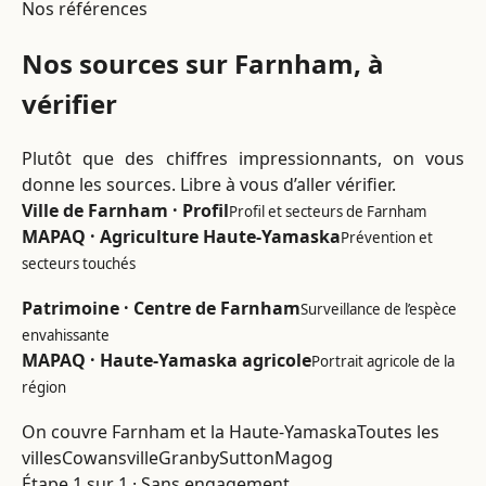
Nos références
Nos sources sur Farnham, à
vérifier
Plutôt que des chiffres impressionnants, on vous
donne les sources. Libre à vous d’aller vérifier.
Ville de Farnham · Profil
Profil et secteurs de Farnham
MAPAQ · Agriculture Haute-Yamaska
Prévention et
secteurs touchés
Patrimoine · Centre de Farnham
Surveillance de l’espèce
envahissante
MAPAQ · Haute-Yamaska agricole
Portrait agricole de la
région
On couvre Farnham et la Haute-Yamaska
Toutes les
villes
Cowansville
Granby
Sutton
Magog
Étape 1 sur 1 · Sans engagement