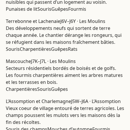
nuisibles qui passent d’un logement au voisin.
Punaises de lit
Souris
Guêpes
Fourmis
Terrebonne et Lachenaie
J6V–J6Y · Les Moulins
Des développements neufs qui sortent de terre
chaque année. Le chantier dérange les rongeurs, qui
se réfugient dans les maisons fraîchement bâties.
Souris
Charpentières
Guêpes
Rats
Mascouche
J7K–J7L · Les Moulins
Secteurs résidentiels bordés de boisés et de golfs.
Les fourmis charpentières aiment les arbres matures
et les terrasses en bois.
Charpentières
Souris
Guêpes
L’Assomption et Charlemagne
J5W–J6A · L’Assomption
Vieux coeur de village entouré de terres agricoles. Les
champs poussent les mulots vers les maisons dès la
fin des récoltes.
Souris des champs
Mouches d’automne
Fourmis