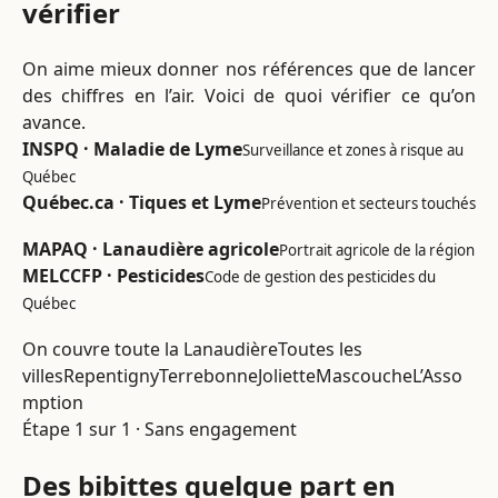
vérifier
On aime mieux donner nos références que de lancer
des chiffres en l’air. Voici de quoi vérifier ce qu’on
avance.
INSPQ · Maladie de Lyme
Surveillance et zones à risque au
Québec
Québec.ca · Tiques et Lyme
Prévention et secteurs touchés
MAPAQ · Lanaudière agricole
Portrait agricole de la région
MELCCFP · Pesticides
Code de gestion des pesticides du
Québec
On couvre toute la Lanaudière
Toutes les
villes
Repentigny
Terrebonne
Joliette
Mascouche
L’Asso
mption
Étape 1 sur 1 · Sans engagement
Des bibittes quelque part en