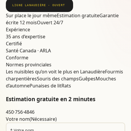
LIGNE LANAUDIÈRE · OUVERT
Sur place le jour même
Estimation gratuite
Garantie
écrite 12 mois
Ouvert 24/7
Expérience
35 ans d’expertise
Certifié
Santé Canada · ARLA
Conforme
Normes provinciales
Les nuisibles qu’on voit le plus en Lanaudière
Fourmis
charpentières
Souris des champs
Guêpes
Mouches
d’automne
Punaises de lit
Rats
Estimation gratuite en 2 minutes
450·756·4846
Votre nom
(Nécessaire)