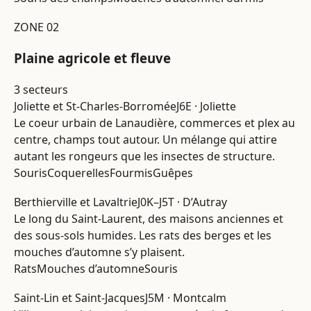
ZONE 02
Plaine agricole et fleuve
3 secteurs
Joliette et St-Charles-Borromée
J6E · Joliette
Le coeur urbain de Lanaudière, commerces et plex au
centre, champs tout autour. Un mélange qui attire
autant les rongeurs que les insectes de structure.
Souris
Coquerelles
Fourmis
Guêpes
Berthierville et Lavaltrie
J0K–J5T · D’Autray
Le long du Saint-Laurent, des maisons anciennes et
des sous-sols humides. Les rats des berges et les
mouches d’automne s’y plaisent.
Rats
Mouches d’automne
Souris
Saint-Lin et Saint-Jacques
J5M · Montcalm