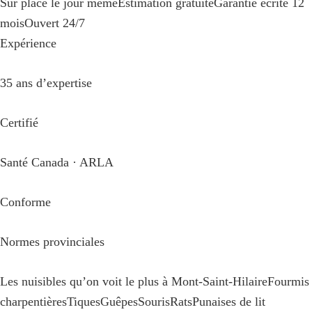
Sur place le jour même
Estimation gratuite
Garantie écrite 12
mois
Ouvert 24/7
Expérience
35 ans d’expertise
Certifié
Santé Canada · ARLA
Conforme
Normes provinciales
Les nuisibles qu’on voit le plus à Mont-Saint-Hilaire
Fourmis
charpentières
Tiques
Guêpes
Souris
Rats
Punaises de lit