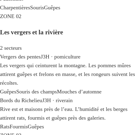
Charpentières
Souris
Guêpes
ZONE 02
Les vergers et la rivière
2 secteurs
Vergers des pentes
J3H · pomiculture
Les vergers qui ceinturent la montagne. Les pommes mûres
attirent guêpes et frelons en masse, et les rongeurs suivent les
récoltes.
Guêpes
Souris des champs
Mouches d’automne
Bords du Richelieu
J3H · riverain
Rive est et maisons près de l’eau. L’humidité et les berges
attirent rats, fourmis et guêpes près des galeries.
Rats
Fourmis
Guêpes