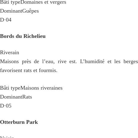
Bâti type
Domaines et vergers
Dominant
Guêpes
D·04
Bords du Richelieu
Riverain
Maisons près de l’eau, rive est. L’humidité et les berges
favorisent rats et fourmis.
Bâti type
Maisons riveraines
Dominant
Rats
D·05
Otterburn Park