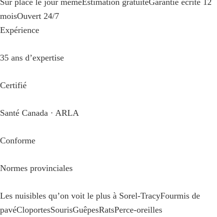
Sur place le jour même
Estimation gratuite
Garantie écrite 12
mois
Ouvert 24/7
Expérience
35 ans d’expertise
Certifié
Santé Canada · ARLA
Conforme
Normes provinciales
Les nuisibles qu’on voit le plus à Sorel-Tracy
Fourmis de
pavé
Cloportes
Souris
Guêpes
Rats
Perce-oreilles