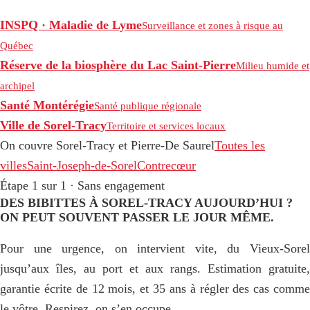
INSPQ · Maladie de Lyme
Surveillance et zones à risque au
Québec
Réserve de la biosphère du Lac Saint-Pierre
Milieu humide et
archipel
Santé Montérégie
Santé publique régionale
Ville de Sorel-Tracy
Territoire et services locaux
On couvre Sorel-Tracy et Pierre-De Saurel
Toutes les
villes
Saint-Joseph-de-Sorel
Contrecœur
Étape 1 sur 1 · Sans engagement
DES BIBITTES À SOREL-TRACY AUJOURD’HUI ?
ON PEUT SOUVENT PASSER LE JOUR MÊME.
Pour une urgence, on intervient vite, du Vieux-Sorel
jusqu’aux îles, au port et aux rangs. Estimation gratuite,
garantie écrite de 12 mois, et 35 ans à régler des cas comme
le vôtre. Respirez, on s’en occupe.