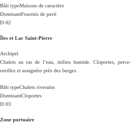
Bâti type
Maisons de caractère
Dominant
Fourmis de pavé
D·02
Îles et Lac Saint-Pierre
Archipel
Chalets au ras de l’eau, milieu humide. Cloportes, perce-
oreilles et araignées près des berges.
Bâti type
Chalets riverains
Dominant
Cloportes
D·03
Zone portuaire