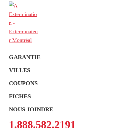
Skip
Skip
Skip
to
to
to
primary
main
footer
navigation
content
A
Exterminateur
Extermination
GARANTIE
Montréal,
Rive-
VILLES
Sud
COUPONS
et
Rive-
FICHES
Nord
NOUS JOINDRE
1.888.582.2191