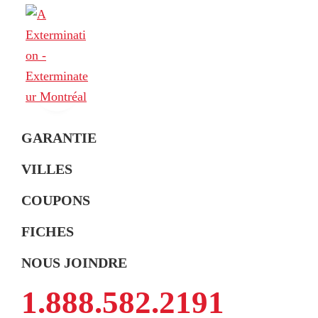
Skip
Skip
Skip
to
to
to
primary
main
footer
navigation
content
A
Exterminateur
Extermination
GARANTIE
Montréal,
Rive-
VILLES
Sud
COUPONS
et
Rive-
FICHES
Nord
NOUS JOINDRE
1.888.582.2191