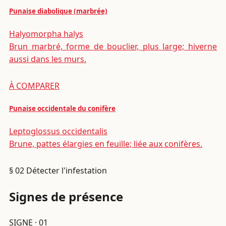
Punaise diabolique (marbrée)
Halyomorpha halys
Brun marbré, forme de bouclier, plus large; hiverne
aussi dans les murs.
À COMPARER
Punaise occidentale du conifère
Leptoglossus occidentalis
Brune, pattes élargies en feuille; liée aux conifères.
§ 02
Détecter l'infestation
Signes de présence
SIGNE · 01