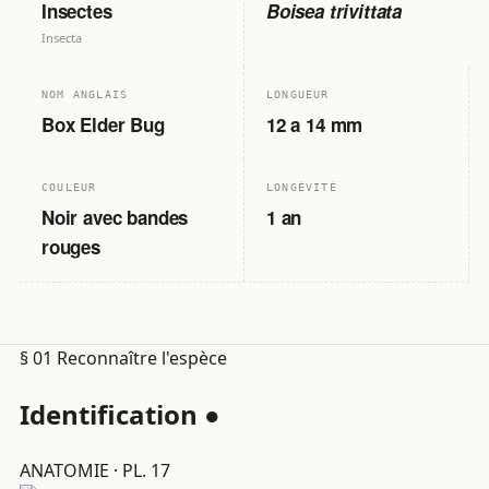
Insectes
Boisea trivittata
Insecta
NOM ANGLAIS
LONGUEUR
Box Elder Bug
12 a 14 mm
COULEUR
LONGÉVITÉ
Noir avec bandes
1 an
rouges
§ 01
Reconnaître l'espèce
Identification
●
ANATOMIE · PL. 17