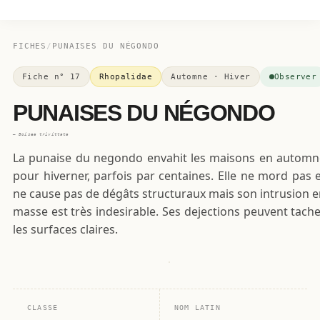
FICHES
/
PUNAISES DU NÉGONDO
Fiche n° 17
Rhopalidae
Automne · Hiver
Observer
PUNAISES DU NÉGONDO
— Boisea trivittata
La punaise du negondo envahit les maisons en automn
pour hiverner, parfois par centaines. Elle ne mord pas 
ne cause pas de dégâts structuraux mais son intrusion 
12
masse est très indesirable. Ses dejections peuvent tach
a
0
les surfaces claires.
14
mm
SPÉCIMEN
· PL. 17
CLASSE
NOM LATIN