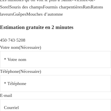
Sorel
Souris des champs
Fourmis charpentières
Rats
Ratons
laveurs
Guêpes
Mouches d’automne
Estimation gratuite en 2 minutes
450·743·5208
Votre nom
(Nécessaire)
Téléphone
(Nécessaire)
E-mail