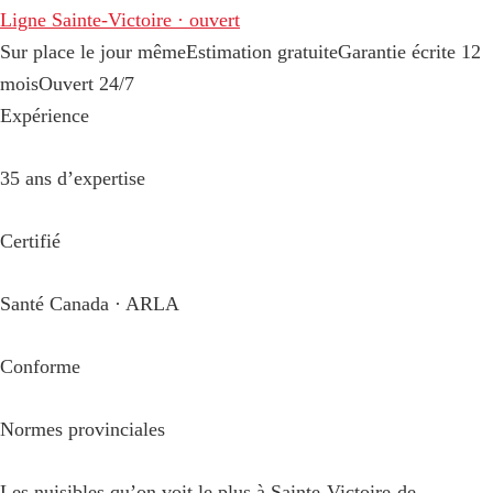
Ligne Sainte-Victoire · ouvert
Sur place le jour même
Estimation gratuite
Garantie écrite 12
mois
Ouvert 24/7
Expérience
35 ans d’expertise
Certifié
Santé Canada · ARLA
Conforme
Normes provinciales
Les nuisibles qu’on voit le plus à Sainte-Victoire-de-