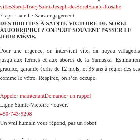
villes
Sorel-Tracy
Saint-Joseph-de-Sorel
Sainte-Rosalie
Étape 1 sur 1 · Sans engagement
DES BIBITTES À SAINTE-VICTOIRE-DE-SOREL
AUJOURD’HUI ? ON PEUT SOUVENT PASSER LE
JOUR MÊME.
Pour une urgence, on intervient vite, du noyau villageois
jusqu’aux fermes et aux abords de la Yamaska. Estimation
gratuite, garantie écrite de 12 mois, et 35 ans à régler des cas
comme le vôtre. Respirez, on s’en occupe.
Appeler maintenant
Demander un rappel
Ligne Sainte-Victoire · ouvert
450·743·5208
Un vrai humain vous répond, pas un robot.